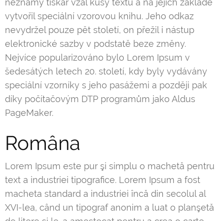
neznámý tiskař vzal kusy textu a na jejich základě
vytvořil speciální vzorovou knihu. Jeho odkaz
nevydržel pouze pět století, on přežil i nástup
elektronické sazby v podstatě beze změny.
Nejvíce popularizováno bylo Lorem Ipsum v
šedesátých letech 20. století, kdy byly vydávány
speciální vzorníky s jeho pasážemi a později pak
díky počítačovým DTP programům jako Aldus
PageMaker.
Româna
Lorem Ipsum este pur şi simplu o machetă pentru
text a industriei tipografice. Lorem Ipsum a fost
macheta standard a industriei încă din secolul al
XVI-lea, când un tipograf anonim a luat o planşetă