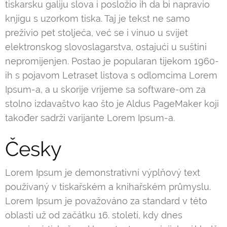
tiskarsku galiju slova i posložio ih da bi napravio
knjigu s uzorkom tiska. Taj je tekst ne samo
preživio pet stoljeća, već se i vinuo u svijet
elektronskog slovoslagarstva, ostajući u suštini
nepromijenjen. Postao je popularan tijekom 1960-
ih s pojavom Letraset listova s odlomcima Lorem
Ipsum-a, a u skorije vrijeme sa software-om za
stolno izdavaštvo kao što je Aldus PageMaker koji
također sadrži varijante Lorem Ipsum-a.
Česky
Lorem Ipsum je demonstrativní výplňový text
používaný v tiskařském a knihařském průmyslu.
Lorem Ipsum je považováno za standard v této
oblasti už od začátku 16. století, kdy dnes