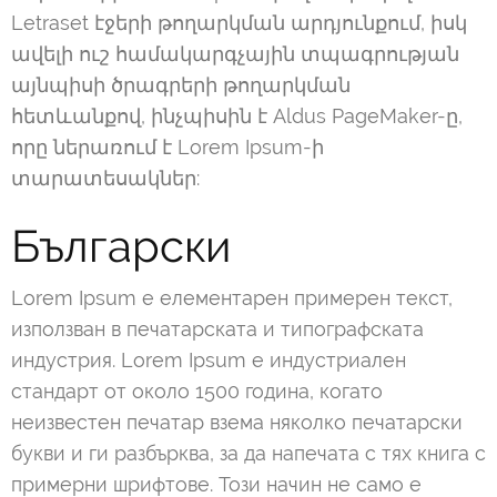
Letraset էջերի թողարկման արդյունքում, իսկ
ավելի ուշ համակարգչային տպագրության
այնպիսի ծրագրերի թողարկման
հետևանքով, ինչպիսին է Aldus PageMaker-ը,
որը ներառում է Lorem Ipsum-ի
տարատեսակներ:
Български
Lorem Ipsum е елементарен примерен текст,
използван в печатарската и типографската
индустрия. Lorem Ipsum е индустриален
стандарт от около 1500 година, когато
неизвестен печатар взема няколко печатарски
букви и ги разбърква, за да напечата с тях книга с
примерни шрифтове. Този начин не само е