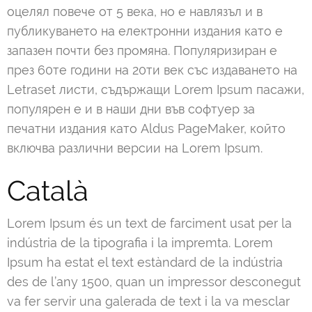
оцелял повече от 5 века, но е навлязъл и в
публикуването на електронни издания като е
запазен почти без промяна. Популяризиран е
през 60те години на 20ти век със издаването на
Letraset листи, съдържащи Lorem Ipsum пасажи,
популярен е и в наши дни във софтуер за
печатни издания като Aldus PageMaker, който
включва различни версии на Lorem Ipsum.
Català
Lorem Ipsum és un text de farciment usat per la
indústria de la tipografia i la impremta. Lorem
Ipsum ha estat el text estàndard de la indústria
des de l’any 1500, quan un impressor desconegut
va fer servir una galerada de text i la va mesclar