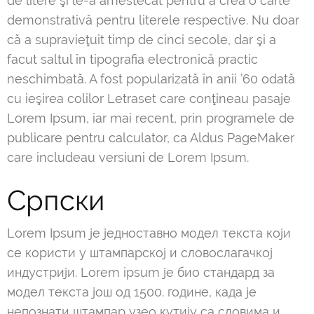
de litere şi le-a amestecat pentru a crea o carte
demonstrativă pentru literele respective. Nu doar
că a supravieţuit timp de cinci secole, dar şi a
facut saltul în tipografia electronică practic
neschimbată. A fost popularizată în anii ’60 odată
cu ieşirea colilor Letraset care conţineau pasaje
Lorem Ipsum, iar mai recent, prin programele de
publicare pentru calculator, ca Aldus PageMaker
care includeau versiuni de Lorem Ipsum.
Српски
Lorem Ipsum је једноставно модел текста који
се користи у штампарској и словослагачкој
индустрији. Lorem ipsum је био стандард за
модел текста још од 1500. године, када је
непознати штампар узео кутију са словима и