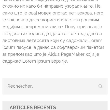
сложио их како би направио узорак књиге. Не
само што је овај модел опстао пет векова, него
је чак почео да се користи и у електронским
медијима, непроменивши се. Популаризован је
шездесетих година двадесетог века заједно са
листовима летерсета који су садржали Lorem
Ipsum пасусе, а данас са софтверским пакетом
за прелом као што је Aldus PageMaker који је
садржао Lorem Ipsum верзије.
Rechercher :
ARTICLES RÉCENTS